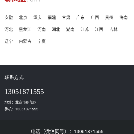
安徽
北京
重庆
福建
甘肃
广东
广西
贵州
海南
河北
黑龙江
河南
湖北
湖南
江苏
江西
吉林
辽宁
内蒙古
宁夏
联系方式
13051871555
地址：北京市朝阳区
手机：13051871555
电话（微信同号）：13051871555